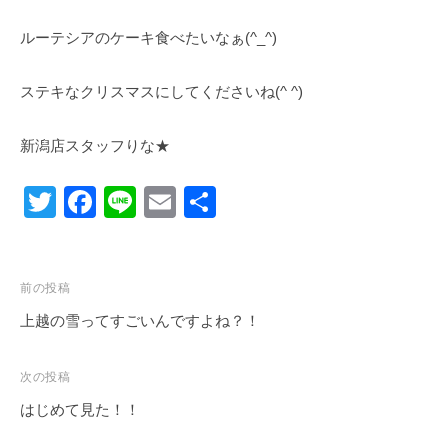
ルーテシアのケーキ食べたいなぁ(^_^)
ステキなクリスマスにしてくださいね(^ ^)
新潟店スタッフりな★
T
F
Li
E
共
wi
a
n
m
有
tt
c
e
ail
投
er
e
前の投稿
稿
上越の雪ってすごいんですよね？！
b
ナ
o
ビ
次の投稿
o
ゲ
はじめて見た！！
k
ー