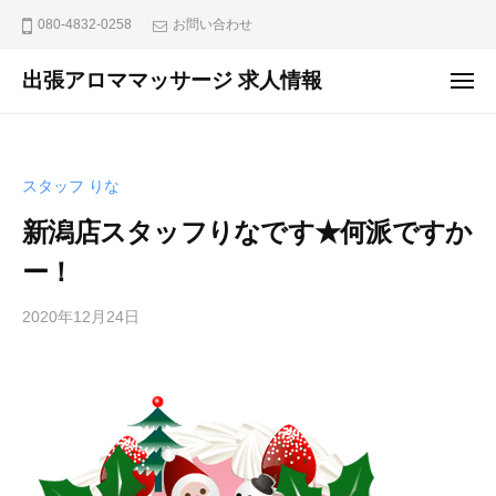
ュ
コ
ー
080-4832-0258
お問い合わせ
ン
テ
出張アロママッサージ 求人情報
メ
ニ
ン
出
ュ
ー
ツ
張
へ
ア
スタッフ りな
ス
ロ
マ
キ
新潟店スタッフりなです★何派ですか
マ
ッ
ー！
ッ
プ
サ
2020年12月24日
b
ー
y
ジ
m
グ
a
ル
s
ー
s
プ
a