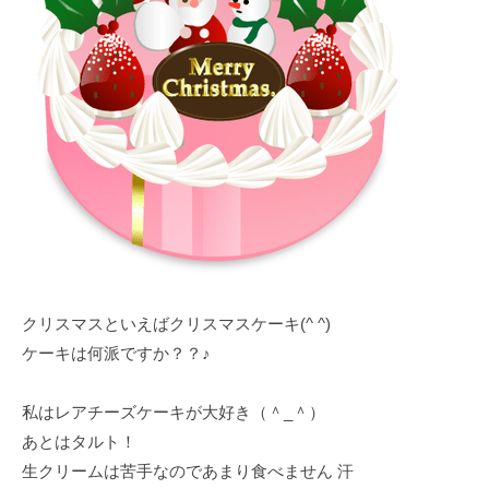
の
g
求
e
人
情
報
クリスマスといえばクリスマスケーキ(^ ^)
ケーキは何派ですか？？♪
私はレアチーズケーキが大好き（＾_＾）
あとはタルト！
生クリームは苦手なのであまり食べません 汗