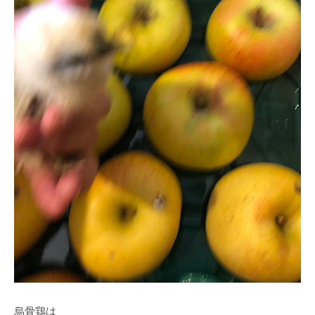
の
求
人
情
報
烏骨鶏は