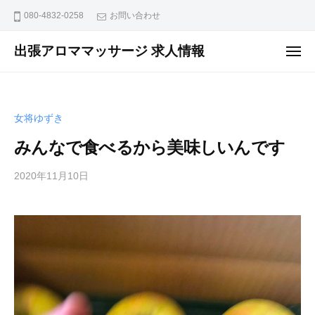
ュ
コ
ー
080-4832-0258
お問い合わせ
ン
テ
出張アロママッサージ 求人情報
メ
ニ
ン
出
ュ
ー
ツ
張
へ
ア
女将ゆずき
ス
ロ
マ
キ
みんなで食べるから美味しいんです
マ
ッ
ッ
2020年11月10日
b
プ
y
サ
m
ー
a
ジ
s
グ
s
ル
a
ー
g
プ
e