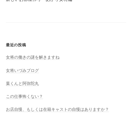
k
ー
シ
ョ
ン
最近の投稿
女将の働きの謎を解きますね
女将いづみブログ
葉くんと阿弥陀丸
この仕事怖くない？
お店自慢、もしくは在籍キャストの自慢はありますか？