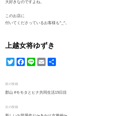
大好きなのですよね。
このお店に
付いてくださっているお客様も^_^。
上越女将ゆずき
T
F
Li
E
共
wi
a
n
m
有
tt
c
e
ail
投
er
e
前の投稿
稿
郡山 #モモタとヒナ共同生活19日目
b
ナ
o
ビ
次の投稿
o
ゲ
新しいお部屋作り〜あかり女将編〜